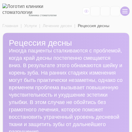
Клиника стоматологии
Главная
Услуги
Лечение десен
Рецессия десны
Рецессия десны
Иногда пациенты сталкиваются с проблемой,
когда край десны постепенно смещается
вниз. В результате этого обнажаются шейку и
корень зуба. На ранних стадиях изменения
могут быть практически незаметны, однако со
временем проблема вызывает повышенную
чувствительность и ухудшение эстетики
улыбки. В этом случае не обойтись без
грамотного лечения, которое поможет
восстановить утраченный уровень десневой
ткани и защитить зубы от дальнейшего
разрушения.