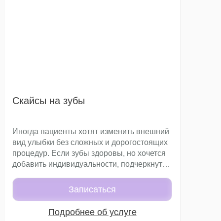
защитить зубы от дальнейшего
разрушения.
Скайсы на зубы
Иногда пациенты хотят изменить внешний
вид улыбки без сложных и дорогостоящих
процедур. Если зубы здоровы, но хочется
добавить индивидуальности, подчеркнуть
стиль или сделать акцент на белизне
эмали, отличным решением становится
Записаться
установка скайса. Это небольшое
декоративное украшение, которое
Подробнее об услуге
фиксируется на поверхности зуба и