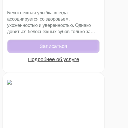
Белоснежная улыбка всегда
ассоциируется со здоровьем,
ухоженностью и уверенностью. Однако
добиться белоснежных зубов только за
счет регулярной чистки не получится. Со
временем эмаль теряет естественную
Записаться
белизну: на нее влияют кофе, чай, красное
вино, курение, прием некоторых лекарств,
Подробнее об услуге
возрастные изменения. Справиться с
такими последствиями может только
профессиональное отбеливание зубов.