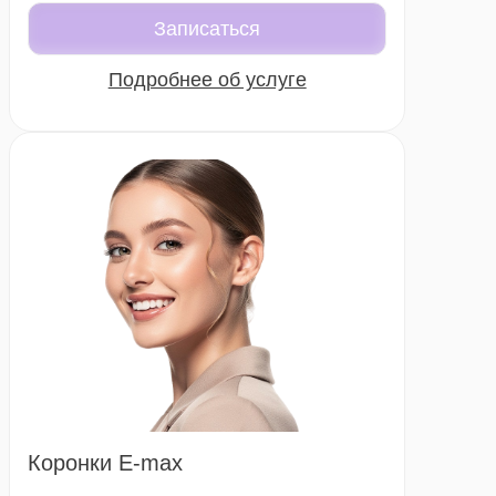
случаях оптимальным решением
Записаться
становятся композитные виниры — тонкие
эстетические накладки, позволяющие
Подробнее об услуге
скорректировать внешний вид зубного
ряда без значительного вмешательства.
Эта методика широко применяется в
современной стоматологии, когда важно
добиться заметного результата в короткие
сроки.
Коронки E-max