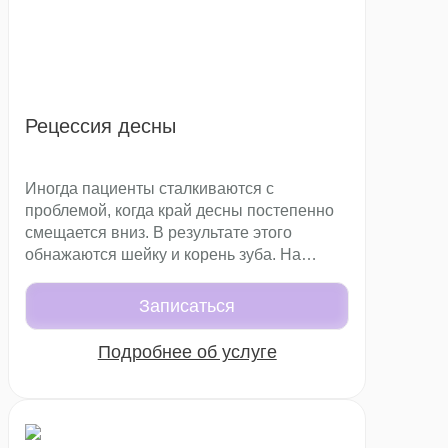
Рецессия десны
Иногда пациенты сталкиваются с
проблемой, когда край десны постепенно
смещается вниз. В результате этого
обнажаются шейку и корень зуба. На
ранних стадиях изменения могут быть
практически незаметны, однако со
Записаться
временем проблема вызывает
повышенную чувствительность и
Подробнее об услуге
ухудшение эстетики улыбки. В этом случае
не обойтись без грамотного лечения,
которое поможет восстановить
утраченный уровень десневой ткани и