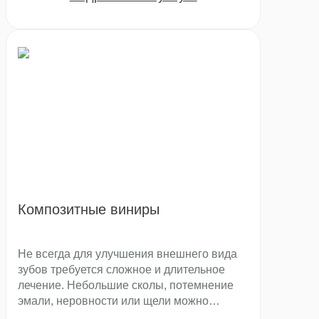
керамические или композитные накладки
позволяют восстановить гармонию
улыбки, сделать зубы идеально ровными и
естественно белыми.
Композитные виниры
Не всегда для улучшения внешнего вида
зубов требуется сложное и длительное
лечение. Небольшие сколы, потемнение
эмали, неровности или щели можно
устранить щадящим способом. В таких