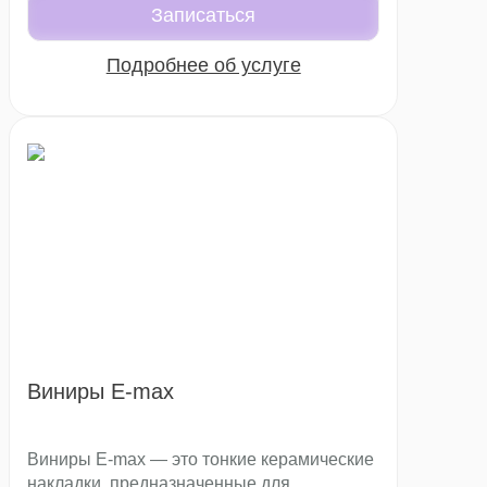
керамика отличается высокой прочностью,
Записаться
стабильностью оттенка и естественным
внешним видом, поэтому получаемые
Подробнее об услуге
виниры выглядят максимально
естественно и аккуратно.
Виниры E-max
Виниры E-max — это тонкие керамические
накладки, предназначенные для