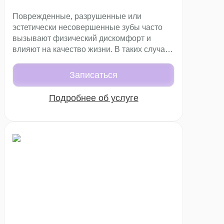
Поврежденные, разрушенные или
эстетически несовершенные зубы часто
вызывают физический дискомфорт и
влияют на качество жизни. В таких случаях
эффективным решением является
протезирование с использованием
Записаться
современных конструкций. Одним из
вариантов становятся коронки E-max —
Подробнее об услуге
безметалловые керамические конструкции,
которые позволяют восстановить зуб с
максимальной естественностью и
прочностью.