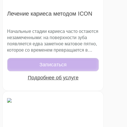
Лечение кариеса методом ICON
Начальные стадии кариеса часто остаются
незамеченными: на поверхности зуба
появляется едва заметное матовое пятно,
которое со временем превращается в
полноценное кариозное поражение.
Традиционно лечение связано со
Записаться
сверлением и использованием
бормашины, что не всегда целесообразно
Подробнее об услуге
на ранних стадиях. Современная
стоматология предлагает щадящую
альтернативу — метод ICON. Эта
технология позволяет лечить кариес на
ранней стадии без повреждения здоровых
тканей зуба.