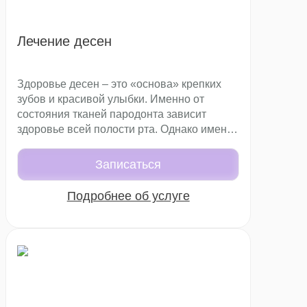
Лечение десен
Здоровье десен – это «основа» крепких
зубов и красивой улыбки. Именно от
состояния тканей пародонта зависит
здоровье всей полости рта. Однако именно
воспаление десен – одна из
распространенных причин обращения к
Записаться
стоматологу. Нередко такое состояние
развивается постепенно, без выраженной
Подробнее об услуге
боли. Со временем такое состояние
приводит к серьезным последствиям:
кровоточивости, подвижности зубов,
оголению шеек.