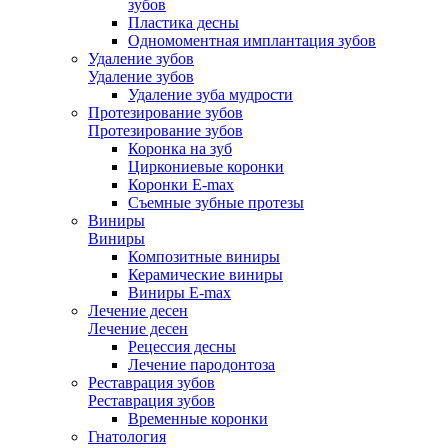
зубов
Пластика десны
Одномоментная имплантация зубов
Удаление зубов
Удаление зубов
Удаление зуба мудрости
Протезирование зубов
Протезирование зубов
Коронка на зуб
Циркониевые коронки
Коронки E-max
Съемные зубные протезы
Виниры
Виниры
Композитные виниры
Керамические виниры
Виниры E-max
Лечение десен
Лечение десен
Рецессия десны
Лечение пародонтоза
Реставрация зубов
Реставрация зубов
Временные коронки
Гнатология