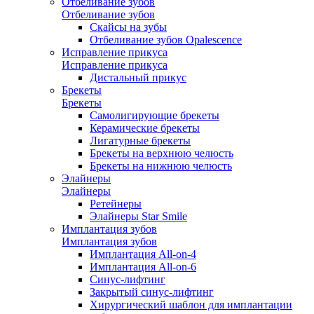
Отбеливание зубов
Отбеливание зубов
Скайсы на зубы
Отбеливание зубов Opalescence
Исправление прикуса
Исправление прикуса
Дистальный прикус
Брекеты
Брекеты
Самолигирующие брекеты
Керамические брекеты
Лигатурные брекеты
Брекеты на верхнюю челюсть
Брекеты на нижнюю челюсть
Элайнеры
Элайнеры
Ретейнеры
Элайнеры Star Smile
Имплантация зубов
Имплантация зубов
Имплантация All-on-4
Имплантация All-on-6
Синус-лифтинг
Закрытый синус-лифтинг
Хирургический шаблон для имплантации